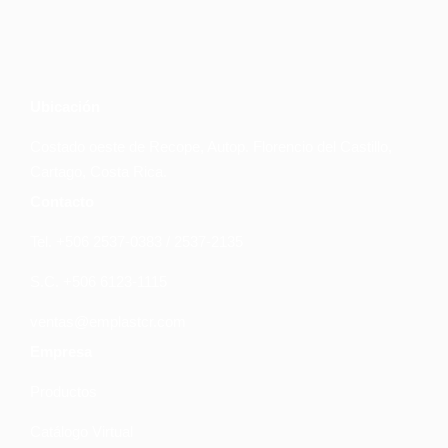
Ubicación
Costado oeste de Recope, Autop. Florencio del Castillo,
Cartago, Costa Rica.
Contacto
Tel. +506 2537-0383 / 2537-2135
S.C. +506 6123-1115
ventas@emplastcr.com
Empresa
Productos
Catálogo Virtual