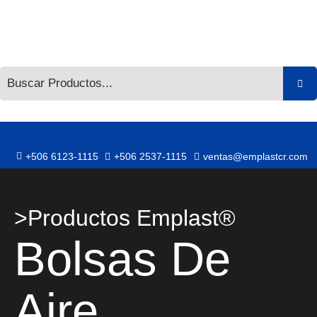
Omitir
e
ir
al
contenido
+506 6123-1115
+506 2537-1115
ventas@emplastcr.com
>Productos Emplast®
Bolsas De
Aire