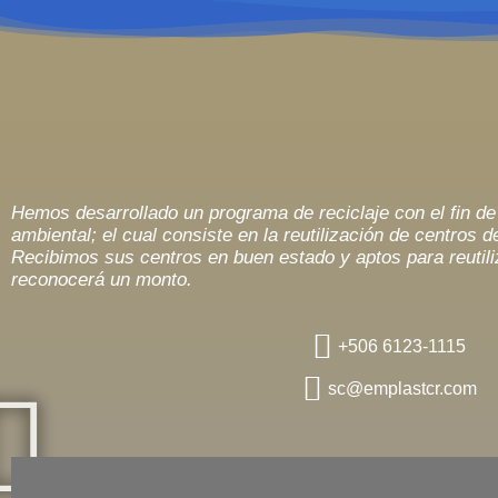
e
-
m
a
p
Hemos desarrollado un programa de reciclaje con el fin de 
ambiental; el cual consiste en la reutilización de centros d
Recibimos sus centros en buen estado y aptos para reutili
reconocerá un monto.
+506 6123-1115
sc@emplastcr.com